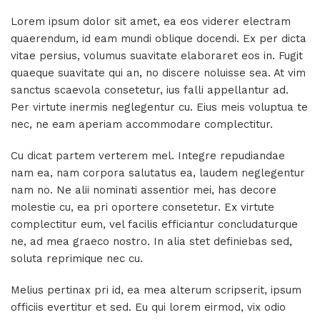
Lorem ipsum dolor sit amet, ea eos viderer electram
quaerendum, id eam mundi oblique docendi. Ex per dicta
vitae persius, volumus suavitate elaboraret eos in. Fugit
quaeque suavitate qui an, no discere noluisse sea. At vim
sanctus scaevola consetetur, ius falli appellantur ad.
Per virtute inermis neglegentur cu. Eius meis voluptua te
nec, ne eam aperiam accommodare complectitur.
Cu dicat partem verterem mel. Integre repudiandae
nam ea, nam corpora salutatus ea, laudem neglegentur
nam no. Ne alii nominati assentior mei, has decore
molestie cu, ea pri oportere consetetur. Ex virtute
complectitur eum, vel facilis efficiantur concludaturque
ne, ad mea graeco nostro. In alia stet definiebas sed,
soluta reprimique nec cu.
Melius pertinax pri id, ea mea alterum scripserit, ipsum
officiis evertitur et sed. Eu qui lorem eirmod, vix odio