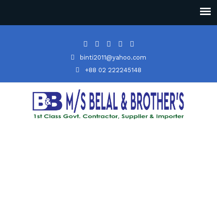
binti2011@yahoo.com
+88 02 222245148
SAL HARVEY