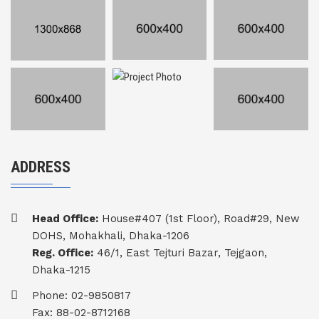
ADDRESS
Head Office:
House#407 (1st Floor), Road#29, New
DOHS, Mohakhali, Dhaka-1206
Reg. Office:
46/1, East Tejturi Bazar, Tejgaon,
Dhaka-1215
Phone: 02-9850817
Fax: 88-02-8712168