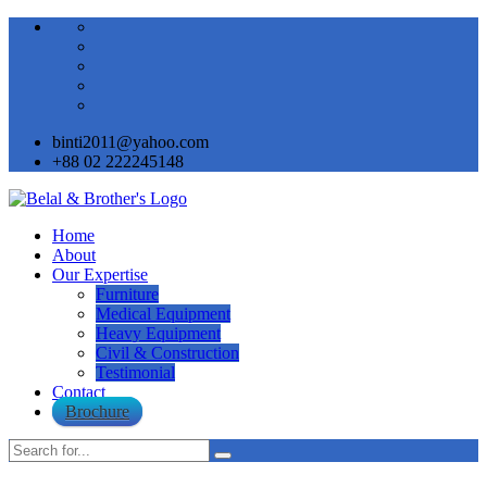
binti2011@yahoo.com
+88 02 222245148
Home
About
Our Expertise
Furniture
Medical Equipment
Heavy Equipment
Civil & Construction
Testimonial
Contact
Brochure