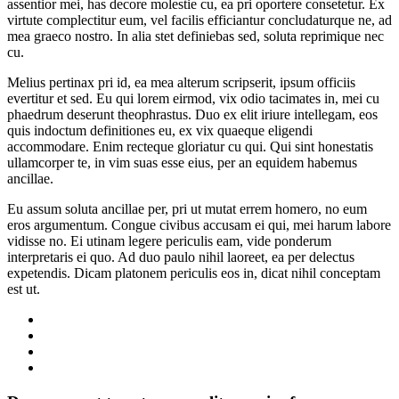
assentior mei, has decore molestie cu, ea pri oportere consetetur. Ex
virtute complectitur eum, vel facilis efficiantur concludaturque ne, ad
mea graeco nostro. In alia stet definiebas sed, soluta reprimique nec
cu.
Melius pertinax pri id, ea mea alterum scripserit, ipsum officiis
evertitur et sed. Eu qui lorem eirmod, vix odio tacimates in, mei cu
phaedrum deserunt theophrastus. Duo ex elit iriure intellegam, eos
quis indoctum definitiones eu, ex vix quaeque eligendi
accommodare. Enim recteque gloriatur cu qui. Qui sint honestatis
ullamcorper te, in vim suas esse eius, per an equidem habemus
ancillae.
Eu assum soluta ancillae per, pri ut mutat errem homero, no eum
eros argumentum. Congue civibus accusam ei qui, mei harum labore
vidisse no. Ei utinam legere periculis eam, vide ponderum
interpretaris ei quo. Ad duo paulo nihil laoreet, ea per delectus
expetendis. Dicam platonem periculis eos in, dicat nihil conceptam
est ut.