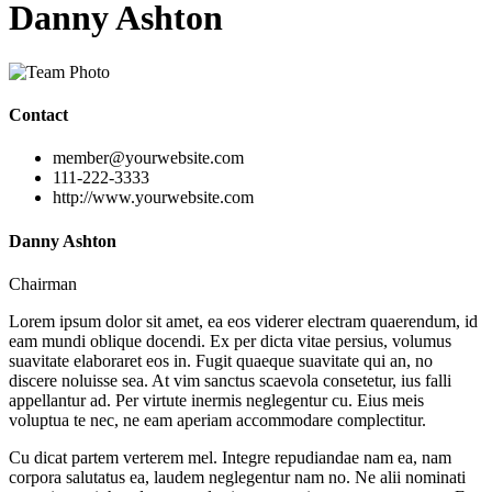
Danny Ashton
Contact
member@yourwebsite.com
111-222-3333
http://www.yourwebsite.com
Danny Ashton
Chairman
Lorem ipsum dolor sit amet, ea eos viderer electram quaerendum, id
eam mundi oblique docendi. Ex per dicta vitae persius, volumus
suavitate elaboraret eos in. Fugit quaeque suavitate qui an, no
discere noluisse sea. At vim sanctus scaevola consetetur, ius falli
appellantur ad. Per virtute inermis neglegentur cu. Eius meis
voluptua te nec, ne eam aperiam accommodare complectitur.
Cu dicat partem verterem mel. Integre repudiandae nam ea, nam
corpora salutatus ea, laudem neglegentur nam no. Ne alii nominati